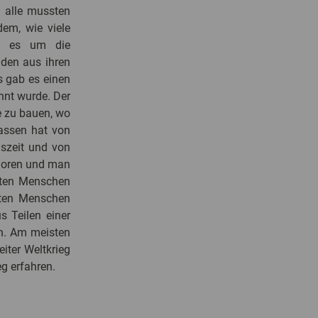
d alle mussten
em, wie viele
m es um die
den aus ihren
 gab es einen
nnt wurde. Der
e zu bauen, wo
lassen hat von
gszeit und von
loren und man
sten Menschen
sten Menschen
 Teilen einer
en. Am meisten
iter Weltkrieg
g erfahren.