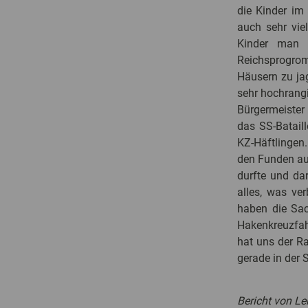
die Kinder im
auch sehr vie
Kinder man 
Reichsprogrom
Häusern zu ja
sehr hochrangi
Bürgermeister 
das SS-Batail
KZ-Häftlingen
den Funden au
durfte und da
alles, was ve
haben die Sac
Hakenkreuzfah
hat uns der R
gerade in der 
Bericht von Le