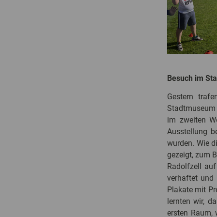
Besuch im S
Gestern traf
Stadtmuseum R
im zweiten We
Ausstellung b
wurden. Wie di
gezeigt, zum Be
Radolfzell au
verhaftet und
Plakate mit Pr
lernten wir, d
ersten Raum, 