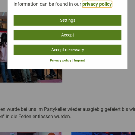
information can be found in our
privacy policy
.
Settings
Accept
Accept necessary
Privacy policy
|
Imprint
 wurde bei uns im Partykeller wieder ausgiebig gefeiert bis wi
" in die Ferien entlassen wurden.