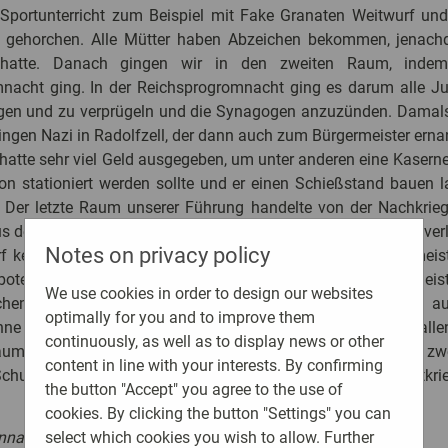
 Sportunterricht zum Beispiel mit Fake Granaten Weitwurf un
l gehorchen. Alle Mütter haben Abzeichen bekommen, jenachd
hatte. Danach gingen wir in den zweiten Raum, inde
nacht ging. In der Reichsprogromnacht ging es darum alle Ju
gen und zu verprügeln und die Synagogen anzuzünden. Damals
ngen Nazi in Radolfzell, der dann auch zum Bürgermeister erna
hatte sehr viel Geld ausgegeben, um unter anderen eine Kasern
lon stationiert werden sollte und er einen Schießstand bauen 
. Der letzte Raum unserer Führung handelte von der Nachkrie
s dem Bodensee. Deutschland hatte zum Schluss den Krieg ver
Notes on privacy policy
rf keine Hakenkreuze mehr besitzen. Deshalb wollten die mei
rboten wurde, so schnell wie möglich loswerden und die mei
We use cookies in order to design our websites
hen einfach in den Bodensee geworfen oder zum Beispiel aus
optimally for you and to improve them
ne einen roten Rock genäht. Uns hat die Führung sehr gefall
continuously, as well as to display news or other
aum von der Nachkriegszeit gefallen. Wir haben das Thema zwe
content in line with your interests. By confirming
Schule und wollten noch was über Radolfzell im Zweiten Weltkrie
the button "Accept" you agree to the use of
cookies. By clicking the button "Settings" you can
nnart, Dalan und Joel aus der KOOP 2
select which cookies you wish to allow. Further