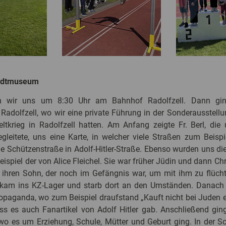
tadtmuseum
en wir uns um 8:30 Uhr am Bahnhof Radolfzell. Dann gi
adolfzell, wo wir eine private Führung in der Sonderausstel
ltkrieg in Radolfzell hatten. Am Anfang zeigte Fr. Berl, die
egleitete, uns eine Karte, in welcher viele Straßen zum Beis
e Schützenstraße in Adolf-Hitler-Straße. Ebenso wurden uns die
ispiel der von Alice Fleichel. Sie war früher Jüdin und dann Chri
f ihren Sohn, der noch im Gefängnis war, um mit ihm zu flüch
 kam ins KZ-Lager und starb dort an den Umständen. Danach 
opaganda, wo zum Beispiel draufstand „Kauft nicht bei Juden e
ass es auch Fanartikel von Adolf Hitler gab. Anschließend gin
wo es um Erziehung, Schule, Mütter und Geburt ging. In der 