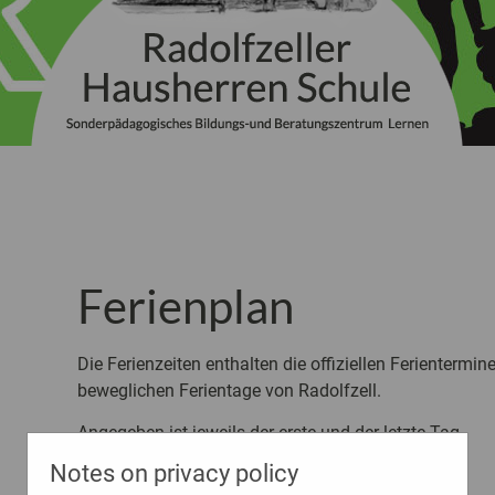
Ferienplan
Die Ferienzeiten enthalten die offiziellen Ferientermi
beweglichen Ferientage von Radolfzell.
Angegeben ist jeweils der erste und der letzte Tag.
Notes on privacy policy