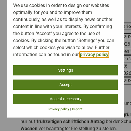
Schuljahr 2025/26
We use cookies in order to design our websites
optimally for you and to improve them
continuously, as well as to display news or other
content in line with your interests. By confirming
Zeitraum
Ferie
Übersicht der Schulferien vom Sommer 2025 bis So
the button "Accept" you agree to the use of
31.07.2025 – 14.09.2025
Sommerferien 20
cookies. By clicking the button "Settings" you can
25.10.2025 – 02.11.2025
Herbstferien 2025
select which cookies you wish to allow. Further
20.12.2025 – 06.01.2026
Weihnachtsferien
information can be found in our
privacy policy
.
13.02.2026 – 22.02.2026
Fastnachtsferien 
28.03.2026 – 12.04.2026
Osterferien 2026
Settings
23.05.2026 – 07.06.2026
Pfingstferien 202
30.07.2026 – 13.09.2026
Sommerferien 20
Accept
Accept necessary
Nach allen Ferien ist der Unterrichtsbeginn nach Stun
Privacy policy
|
Imprint
Unterrichtsfreistellungen sind nur in besonders
begrü
nur auf
frühzeitigen schriftlichen Antrag
bei der Schu
Wochen
vor beantragter Freistellung zu stellen.