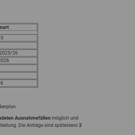
nart
mmer 2026
25
 2025/26
2026
6
26
denplan.
ndeten Ausnahmefällen
möglich und
lleitung. Die Anträge sind spätestens
2